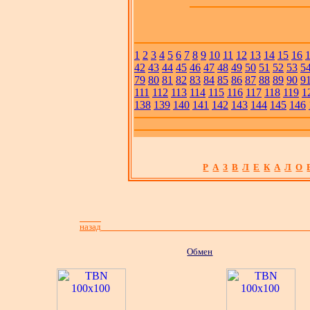
1
2
3
4
5
6
7
8
9
10
11
12
13
14
15
16
42
43
44
45
46
47
48
49
50
51
52
53
5
79
80
81
82
83
84
85
86
87
88
89
90
9
111
112
113
114
115
116
117
118
119
1
138
139
140
141
142
143
144
145
146
Р
А
З
В
Л
Е
К
А
Л
О
назад
Обмен