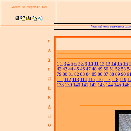
Суббота - 08 Августа 126 года
Рекомендуемое разрешение экра
Р
А
З
1
2
3
4
5
6
7
8
9
10
11
12
13
14
15
16
42
43
44
45
46
47
48
49
50
51
52
53
5
В
79
80
81
82
83
84
85
86
87
88
89
90
9
Л
111
112
113
114
115
116
117
118
119
1
138
139
140
141
142
143
144
145
146
Е
К
А
Л
О