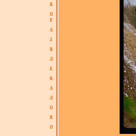
В
О
Р
А
З
В
Л
Е
К
А
Л
О
В
О