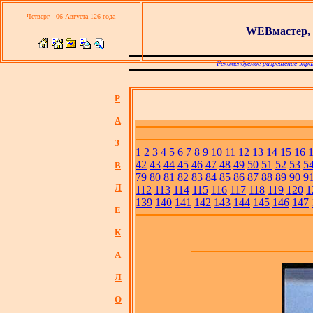
Четверг - 06 Августа 126 года
WEBмастер, 
Рекомендуемое разрешение экра
Р
А
З
1
2
3
4
5
6
7
8
9
10
11
12
13
14
15
16
42
43
44
45
46
47
48
49
50
51
52
53
5
В
79
80
81
82
83
84
85
86
87
88
89
90
9
Л
112
113
114
115
116
117
118
119
120
1
139
140
141
142
143
144
145
146
147
Е
К
А
Л
О