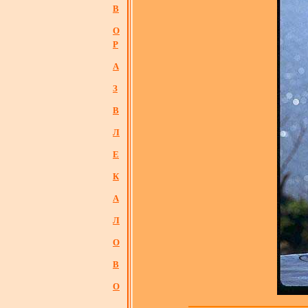
В
О
Р
А
З
В
Л
Е
К
А
Л
О
В
О