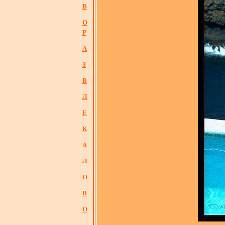
В
О
Р
А
З
В
Л
Е
К
А
Л
О
В
О