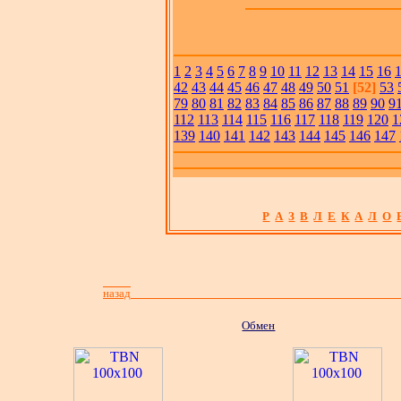
1
2
3
4
5
6
7
8
9
10
11
12
13
14
15
16
42
43
44
45
46
47
48
49
50
51
[52]
53
79
80
81
82
83
84
85
86
87
88
89
90
9
112
113
114
115
116
117
118
119
120
1
139
140
141
142
143
144
145
146
147
Р
А
З
В
Л
Е
К
А
Л
О
назад
Обмен