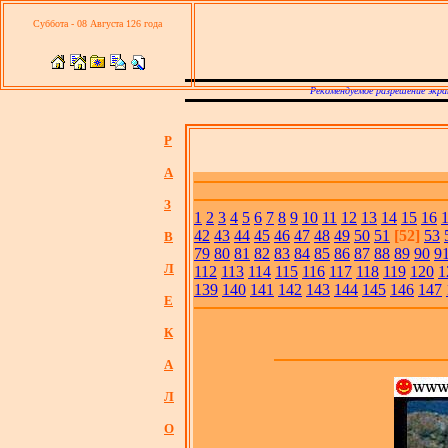
Суббота - 08 Августа 126 года
Рекомендуемое разрешение экра
Р
А
З
1
2
3
4
5
6
7
8
9
10
11
12
13
14
15
16
42
43
44
45
46
47
48
49
50
51
[52]
53
В
79
80
81
82
83
84
85
86
87
88
89
90
9
Л
112
113
114
115
116
117
118
119
120
1
139
140
141
142
143
144
145
146
147
Е
К
А
Л
О