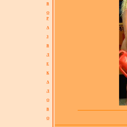
В
О
Р
А
З
В
Л
Е
К
А
Л
О
В
О