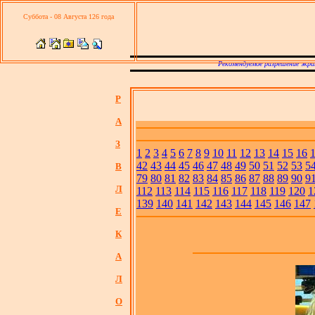
Суббота - 08 Августа 126 года
Рекомендуемое разрешение экра
Р
А
З
1
2
3
4
5
6
7
8
9
10
11
12
13
14
15
16
42
43
44
45
46
47
48
49
50
51
52
53
5
В
79
80
81
82
83
84
85
86
87
88
89
90
9
Л
112
113
114
115
116
117
118
119
120
1
139
140
141
142
143
144
145
146
147
Е
К
А
Л
О