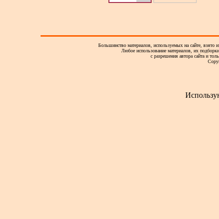
Большинство материалов, используемых на сайте, взято и
Любое использование материалов, их подборки,
с разрешения автора сайта и тол
Copy
Использу