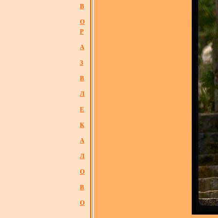
В
О
Р
А
З
В
Л
Е
К
А
Л
О
В
О