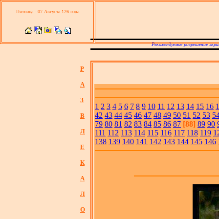
Пятница - 07 Августа 126 года
Рекомендуемое разрешение экра
Р
А
З
1
2
3
4
5
6
7
8
9
10
11
12
13
14
15
16
42
43
44
45
46
47
48
49
50
51
52
53
5
В
79
80
81
82
83
84
85
86
87
[88]
89
90
Л
111
112
113
114
115
116
117
118
119
1
138
139
140
141
142
143
144
145
146
Е
К
А
Л
О