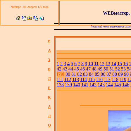
Четверг - 06 Августа 126 года
WEBмастер, 
Рекомендуемое разрешение экра
Р
А
З
1
2
3
4
5
6
7
8
9
10
11
12
13
14
15
16
42
43
44
45
46
47
48
49
50
51
52
53
5
В
[79]
80
81
82
83
84
85
86
87
88
89
90
Л
111
112
113
114
115
116
117
118
119
1
138
139
140
141
142
143
144
145
146
Е
К
А
Л
О