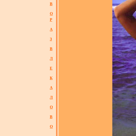
В
О
Р
А
З
В
Л
Е
К
А
Л
О
В
О