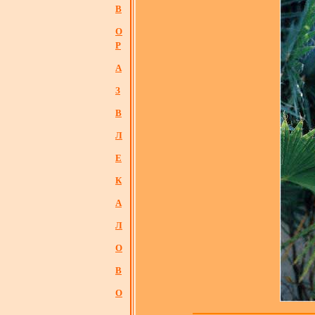
В
О
Р
А
З
В
Л
Е
К
А
Л
О
В
О