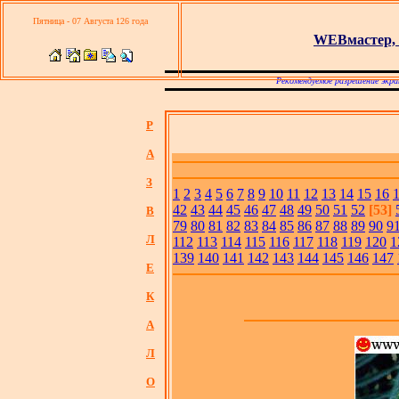
Пятница - 07 Августа 126 года
WEBмастер, 
Рекомендуемое разрешение экра
Р
А
З
1
2
3
4
5
6
7
8
9
10
11
12
13
14
15
16
42
43
44
45
46
47
48
49
50
51
52
[53]
В
79
80
81
82
83
84
85
86
87
88
89
90
9
Л
112
113
114
115
116
117
118
119
120
1
139
140
141
142
143
144
145
146
147
Е
К
А
Л
О