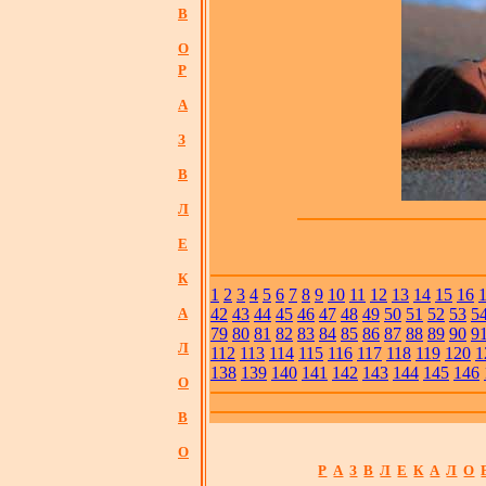
В
О
Р
А
З
В
Л
Е
К
1
2
3
4
5
6
7
8
9
10
11
12
13
14
15
16
А
42
43
44
45
46
47
48
49
50
51
52
53
5
79
80
81
82
83
84
85
86
87
88
89
90
9
Л
112
113
114
115
116
117
118
119
120
1
138
139
140
141
142
143
144
145
146
О
В
О
Р
А
З
В
Л
Е
К
А
Л
О