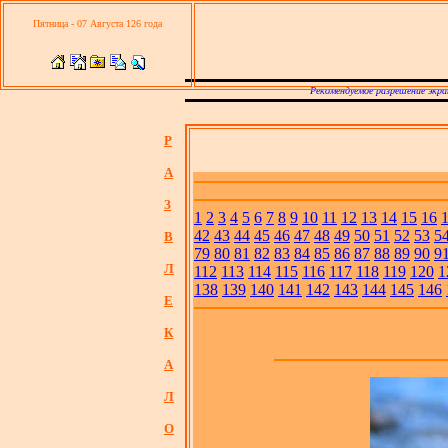
Пятница - 07 Августа 126 года
Рекомендуемое разрешение экра
Р
А
З
1
2
3
4
5
6
7
8
9
10
11
12
13
14
15
16
42
43
44
45
46
47
48
49
50
51
52
53
5
В
79
80
81
82
83
84
85
86
87
88
89
90
9
Л
112
113
114
115
116
117
118
119
120
1
138
139
140
141
142
143
144
145
146
Е
К
А
Л
О