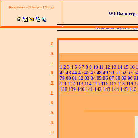
Воскресенье - 09 Августа 126 года
WEBмастер, 
Рекомендуемое разрешение экра
Р
А
З
1
2
3
4
5
6
7
8
9
10
11
12
13
14
15
16
42
43
44
45
46
47
48
49
50
51
52
53
5
В
79
80
81
82
83
84
85
86
87
88
89
90
9
Л
111
112
113
114
115
116
117
118
119
1
138
139
140
141
142
143
144
145
146
Е
К
А
Л
О