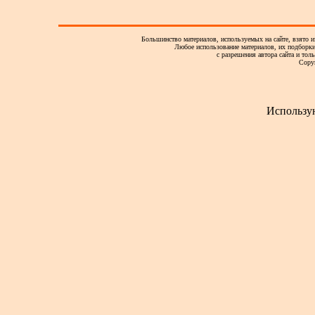
Большинство материалов, используемых на сайте, взято и
Любое использование материалов, их подборки,
с разрешения автора сайта и тол
Copy
Использу