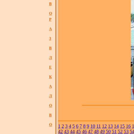
В
О
Р
А
З
В
Л
Е
К
А
Л
О
В
О
1
2
3
4
5
6
7
8
9
10
11
12
13
14
15
16
42
43
44
45
46
47
48
49
50
51
52
53
5