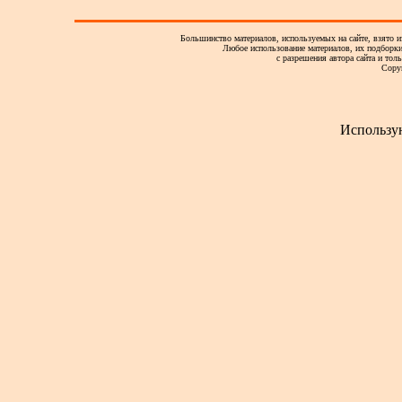
Большинство материалов, используемых на сайте, взято и
Любое использование материалов, их подборки,
с разрешения автора сайта и тол
Copy
Использу