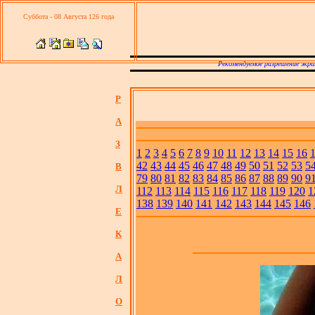
Суббота - 08 Августа 126 года
Рекомендуемое разрешение экра
Р
А
З
1
2
3
4
5
6
7
8
9
10
11
12
13
14
15
16
42
43
44
45
46
47
48
49
50
51
52
53
5
В
79
80
81
82
83
84
85
86
87
88
89
90
9
Л
112
113
114
115
116
117
118
119
120
1
138
139
140
141
142
143
144
145
146
Е
К
А
Л
О