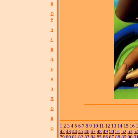
В
О
Р
А
З
В
Л
Е
К
А
Л
О
В
1
2
3
4
5
6
7
8
9
10
11
12
13
14
15
16
О
42
43
44
45
46
47
48
49
50
51
52
53
5
79
80
81
82
83
84
85
86
87
88
89
90
9