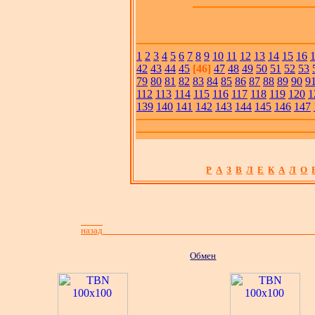
1
2
3
4
5
6
7
8
9
10
11
12
13
14
15
16
42
43
44
45
[46]
47
48
49
50
51
52
53
79
80
81
82
83
84
85
86
87
88
89
90
9
112
113
114
115
116
117
118
119
120
1
139
140
141
142
143
144
145
146
147
Р
А
З
В
Л
Е
К
А
Л
О
назад
Обмен