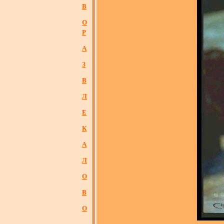
В
О
Р
А
З
В
Л
Е
К
А
Л
О
В
О