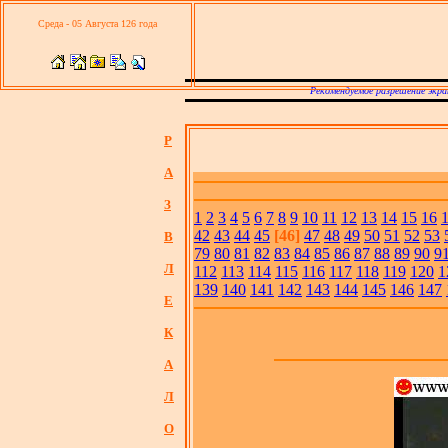
Среда - 05 Августа 126 года
Рекомендуемое разрешение экра
Р
А
З
1
2
3
4
5
6
7
8
9
10
11
12
13
14
15
16
42
43
44
45
[46]
47
48
49
50
51
52
53
В
79
80
81
82
83
84
85
86
87
88
89
90
9
Л
112
113
114
115
116
117
118
119
120
1
139
140
141
142
143
144
145
146
147
Е
К
А
Л
О