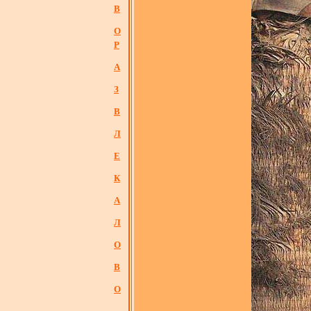
В
О
Р
А
З
В
Л
Е
К
А
Л
О
В
О