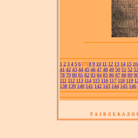
1
2
3
4
5
6
[7]
8
9
10
11
12
13
14
15
16
41
42
43
44
45
46
47
48
49
50
51
52
5
78
79
80
81
82
83
84
85
86
87
88
89
9
111
112
113
114
115
116
117
118
119
1
138
139
140
141
142
143
144
145
146
Р
А
З
В
Л
Е
К
А
Л
О