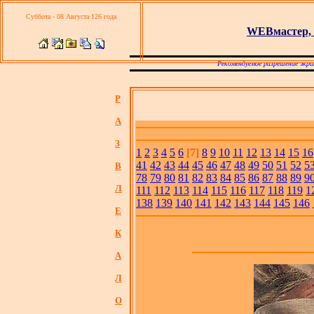
Суббота - 08 Августа 126 года
WEBмастер, 
Рекомендуемое разрешение экра
Р
А
З
1
2
3
4
5
6
[7]
8
9
10
11
12
13
14
15
16
41
42
43
44
45
46
47
48
49
50
51
52
5
В
78
79
80
81
82
83
84
85
86
87
88
89
9
Л
111
112
113
114
115
116
117
118
119
1
138
139
140
141
142
143
144
145
146
Е
К
А
Л
О