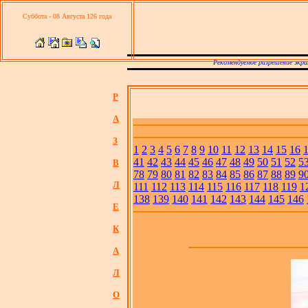
Суббота - 08 Августа 126 года
Рекомендуемое разрешение экра
Р
А
З
1
2
3
4
5
6
7
8
9
10
11
12
13
14
15
16
41
42
43
44
45
46
47
48
49
50
51
52
5
В
78
79
80
81
82
83
84
85
86
87
88
89
9
Л
111
112
113
114
115
116
117
118
119
1
138
139
140
141
142
143
144
145
146
Е
К
А
Л
О