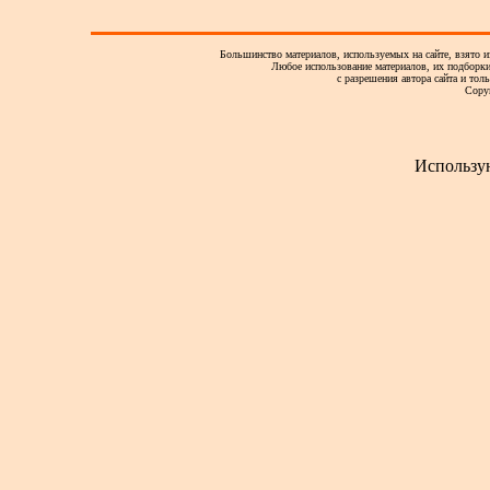
Большинство материалов, используемых на сайте, взято и
Любое использование материалов, их подборки,
с разрешения автора сайта и тол
Copy
Использу