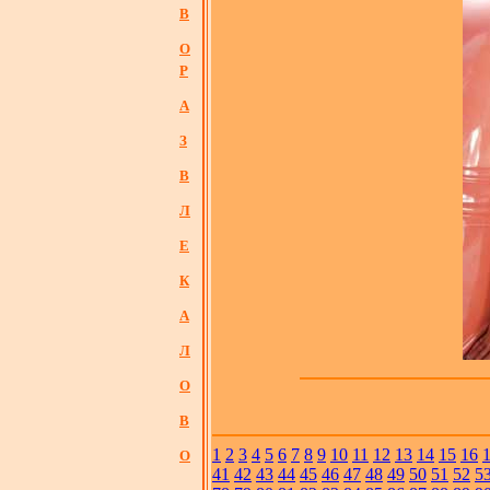
В
О
Р
А
З
В
Л
Е
К
А
Л
О
В
1
2
3
4
5
6
7
8
9
10
11
12
13
14
15
16
О
41
42
43
44
45
46
47
48
49
50
51
52
5