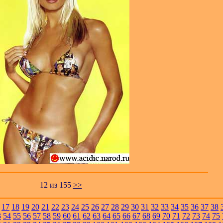
12
из 155
>>
17
18
19
20
21
22
23
24
25
26
27
28
29
30
31
32
33
34
35
36
37
38
3
54
55
56
57
58
59
60
61
62
63
64
65
66
67
68
69
70
71
72
73
74
75