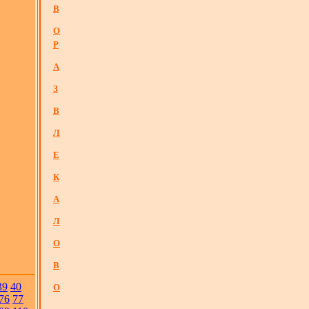
В
О
Р
А
З
В
Л
Е
К
А
Л
О
В
39
40
О
76
77