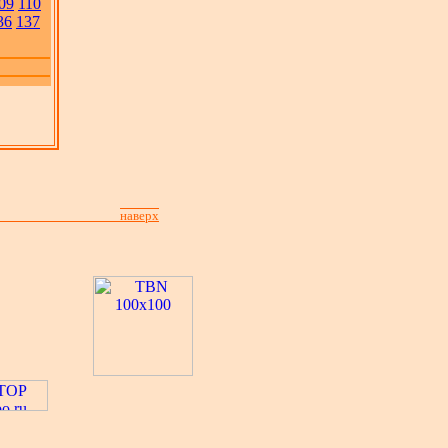
09
110
36
137
наверх