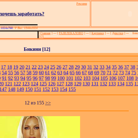
Реклама
хочешь заработать?
1
 1024х768.
У Вас: 1344x1024
[
Главная
]
---
[
РАЗВЛЕКАЛОВО
]
---
[
Картинки
] --- [
Девочки
]
---
Бики
[12]
Бикини [12]
17
18
19
20
21
22
23
24
25
26
27
28
29
30
31
32
33
34
35
36
37
38
3
54
55
56
57
58
59
60
61
62
63
64
65
66
67
68
69
70
71
72
73
74
75
0
91
92
93
94
95
96
97
98
99
100
101
102
103
104
105
106
107
108
1
20
121
122
123
124
125
126
127
128
129
130
131
132
133
134
135
1
147
148
149
150
151
152
153
154
155
12
из 155
>>