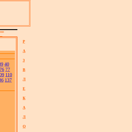
ни
Р
А
З
39
40
76
77
В
09
110
Л
36
137
Е
К
А
Л
О