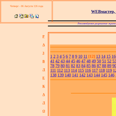
Четверг - 06 Августа 126 года
WEBмастер, 
Рекомендуемое разрешение экрана
Р
А
З
1
2
3
4
5
6
7
8
9
10
11
[12]
13
14
15
16
41
42
43
44
45
46
47
48
49
50
51
52
5
В
78
79
80
81
82
83
84
85
86
87
88
89
9
Л
111
112
113
114
115
116
117
118
119
1
138
139
140
141
142
143
144
145
146
Е
К
А
Л
О