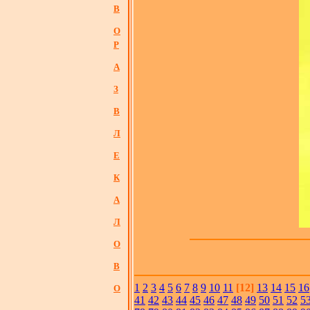
В
О
Р
А
З
В
Л
Е
К
А
Л
О
В
1
2
3
4
5
6
7
8
9
10
11
[12]
13
14
15
16
О
41
42
43
44
45
46
47
48
49
50
51
52
5