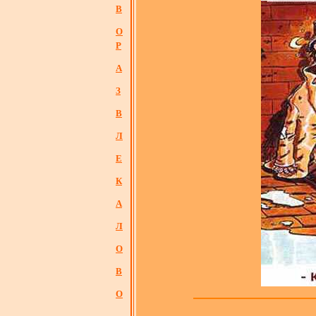
В
О
Р
А
З
В
Л
Е
К
А
Л
О
В
О