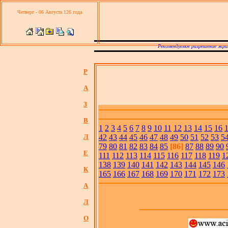
Четверг - 06 Августа 126 года
Рекомендуемое разрешение экра
Р
А
З
В
1
2
3
4
5
6
7
8
9
10
11
12
13
14
15
16
Л
42
43
44
45
46
47
48
49
50
51
52
53
5
79
80
81
82
83
84
85
[86]
87
88
89
90
Е
111
112
113
114
115
116
117
118
119
1
138
139
140
141
142
143
144
145
146
К
165
166
167
168
169
170
171
172
173
А
Л
О