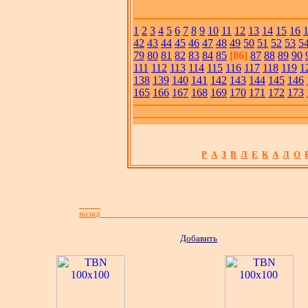
1
2
3
4
5
6
7
8
9
10
11
12
13
14
15
16
42
43
44
45
46
47
48
49
50
51
52
53
5
79
80
81
82
83
84
85
[86]
87
88
89
90
111
112
113
114
115
116
117
118
119
1
138
139
140
141
142
143
144
145
146
165
166
167
168
169
170
171
172
173
Р
А
З
В
Л
Е
К
А
Л
О
назад
Добавить