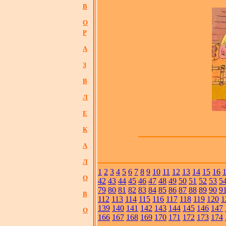
В
О
Р
А
З
В
Л
Е
К
А
Л
1
2
3
4
5
6
7
8
9
10
11
12
13
14
15
16
О
42
43
44
45
46
47
48
49
50
51
52
53
5
79
80
81
82
83
84
85
86
87
88
89
90
9
В
112
113
114
115
116
117
118
119
120
1
139
140
141
142
143
144
145
146
147
О
166
167
168
169
170
171
172
173
174