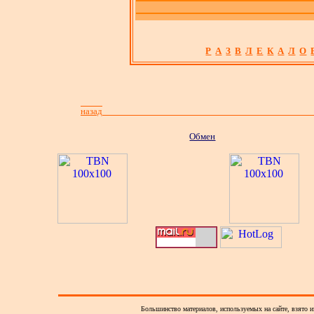
Р
А
З
В
Л
Е
К
А
Л
О
назад
Обмен
Большинство материалов, используемых на сайте, взято и