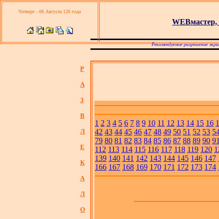
Четверг - 06 Августа 126 года
WEBмастер, 
Рекомендуемое разрешение экра
Р
А
З
В
1
2
3
4
5
6
7
8
9
10
11
12
13
14
15
16
Л
42
43
44
45
46
47
48
49
50
51
52
53
5
79
80
81
82
83
84
85
86
87
88
89
90
9
Е
112
113
114
115
116
117
118
119
120
1
139
140
141
142
143
144
145
146
147
К
166
167
168
169
170
171
172
173
174
А
Л
О