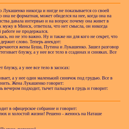
то Лукашенко никогда и нигде не показывается со своей
 она не форматная, может обиделся на нее, когда она на
нства давала интервью и на вопрос почему она живет в
к мужу в Минск, ответила, что нет смысла, он никогда
й работе не продержался.
ась, но не это важно. Ну и также ни для кого не секрет, что
 держит слово. Теперь анекдот:
тречаются жены Буша, Путина и Лукашенко. Зашел разговор
тегивает блузку, а у нее все тело в ссадинах и синяках. Все
блузку, а у нее все тело в засосах:
вает, а у нее один маленький синячок под грудью. Все в
снить. Жена Лукашенко говорит:
ь вечером подходит, тычет пальцем в грудь и говорит:
дит в офицерское собрание и говорит:
 шлюх и холостой жизни! Решено - женюсь на Наташе