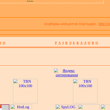
подборка анекдотов благодаря -
http://
В
О
Р
А
З
В
Л
Е
К
А
Л
О
В
О