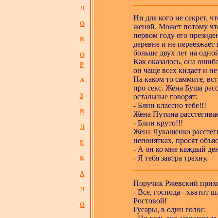
Л
Ни для кого не секрет, ч
О
женой. Может потому что
первом году его президе
В
деревне и не переезжает 
больше двух лет на одно
О
Как оказалось, она ошибл
Р
он чаще всех кидает и не
На каком то саммите, вс
А
про секс. Жена Буша расс
З
остальные говорят:
- Блин классно тебе!!!
В
Жена Путина расстегивает 
- Блин круто!!!
Л
Жена Лукашенко расстеги
непонятках, просят объя
Е
- А он ко мне каждый ден
- Я тебя завтра трахну.
К
А
Поручик Ржевский прихо
Л
- Все, господа - хватит
Ростовой!
О
Гусары, в один голос: