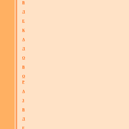
В
Л
Е
К
А
Л
О
В
О
Р
А
З
В
Л
Е