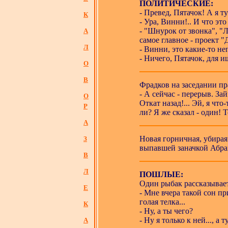
ПОЛИТИЧЕСКИЕ:
- Превед, Пятачок! А я 
К
- Ура, Винни!.. И что это
- "Шнурок от звонка", "
А
самое главное - проект "
Л
- Винни, это какие-то н
- Ничего, Пятачок, для и
О
В
Фрадков на заседании пр
- А сейчас - перерыв. З
О
Откат назад!... Эй, я чт
Р
ли? Я же сказал - один! 
А
Новая горничная, убирая
З
выпавшей заначкой Абра
В
Л
ПОШЛЫЕ:
Один рыбак рассказывае
Е
- Мне вчера такой сон пр
голая телка...
К
- Ну, а ты чего?
- Ну я только к ней..., а 
А