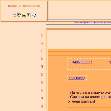
Пятница - 07 Августа 126 года
Рекомендуемое разрешение экрана
Р
А
З
В
дальше
>>>
д
Л
Е
<<<
назад
К
А
- На что вы в первую оч
- Сначала на волосы, потом
Л
У меня диал-ап!
О