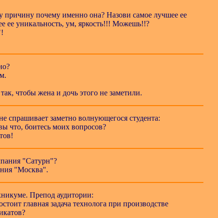
ну причину почему именно она? Назови самое лучшее ее
е ее уникальность, ум, яркость!!! Можешь!!?
!
но?
м.
так, чтобы жена и дочь этого не заметили.
не спрашивает заметно волнующегося студента:
 вы что, боитесь моих вопросов?
тов!
мпания "Сатурн"?
ания "Москва".
хникуме. Препод аудитории:
состоит главная задача технолога при производстве
икатов?