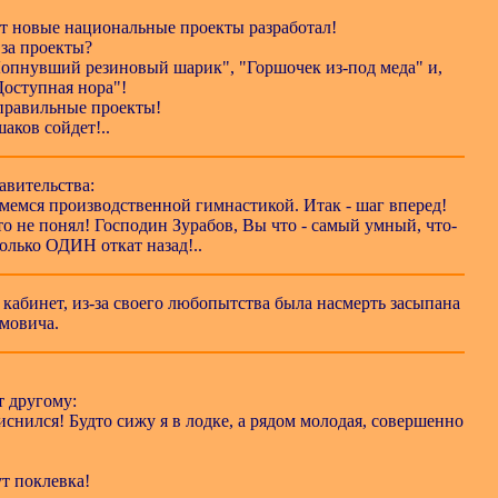
тут новые национальные проекты разработал!
 за проекты?
Лопнувший резиновый шарик", "Горшочек из-под меда" и,
Доступная нора"!
еправильные проекты!
шаков сойдет!..
авительства:
аймемся производственной гимнастикой. Итак - шаг вперед!
о-то не понял! Господин Зурабов, Вы что - самый умный, что-
Только ОДИН откат назад!..
 кабинет, из-за своего любопытства была насмерть засыпана
мовича.
т другому:
иснился! Будто сижу я в лодке, а рядом молодая, совершенно
тут поклевка!