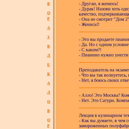
- Друган, я женюсь!
В
- Дурак! Назови хоть од
О
качество, подчеркивающе
Р
- Она не смотрит "Дом 2"
- Женись!!
А
З
- Это вы продаете пиани
- Да. Но с одним условие
В
- С каким?!
- Пианино нужно унести 
Л
Е
Преподаватель на экзаме
К
- Что вы так волнуетесь,
- Нет, я боюсь своих отве
А
Л
- Алло! Это Москва? Ко
- Нет. Это Сатурн. Комп
О
В
Лекция в кулинарном те
О
- Как вы думаете, в чем 
замороженных полуфабр
Р