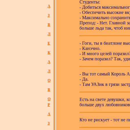
Студенты:
А
- Добиться максимальног
- Обеспечить высокие вк
З
- Максимально сохранит
Препод: - Нет. Главной з
В
больше льда так, чтоб ни
Л
- Гоги, ты в биатлоне вы
Е
- Канэчно.
К
- И много целей поразил
- Зачем поразил? Так, уд
А
Л
- Вы тот самый Король А
- Да.
О
- Там УАЗик в грязи заст
В
О
Есть на свете девушки, 
больше двух любовников 
Р
А
Кто не рискует - тот не 
З