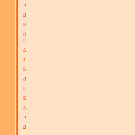
Л
О
В
О
Р
А
З
В
Л
Е
К
А
Л
О