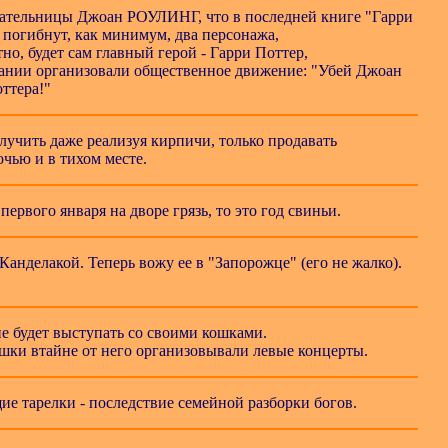
исательницы Джоан РОУЛИНГ, что в последней книге "Гарри
погибнут, как минимум, два персонажа,
но, будет сам главный герой - Гарри Поттер,
нии организовали общественное движение: "Убей Джоан
оттера!"
учить даже реализуя кирпичи, только продавать
очью и в тихом месте.
первого января на дворе грязь, то это год свиньи.
Канделакой. Теперь вожу ее в "Запорожце" (его не жалко).
е будет выступать со своими кошками.
ошки втайне от него организовывали левые концерты.
ие тарелки - последствие семейной разборки богов.