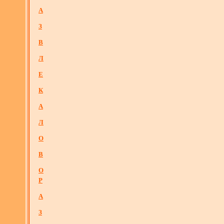
А
З
В
Л
Е
К
А
Л
О
В
О
Р
А
З