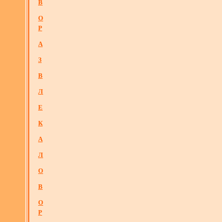
В
О
Р
А
З
В
Л
Е
К
А
Л
О
В
О
Р