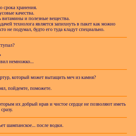
о срока хранения.
усовые качества.
ь витамины и полезные вещества.
адачей технолога является запихнуть в пакет как можно
кто не подумал, будто его туда кладут специально.
ступал?
?
ивил немножко...
ртур, который может вытащить меч из камня?
рял, пойдемте, поможете.
которым их добрый нрав и чистое сердце не позволяют иметь
сразу.
пьет шампанское... после водки.