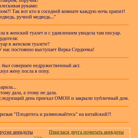
а Пьером, поручик!
плескивая руками:
ром?! Так вот кто в соседней комнате каждую ночь храпит!
едведь, ручной медведь..."
ла в женский туалет и с удивлением увидела там писуар.
рдотеля:
уар в женском туалете?
? У нас постоянно выступает Верка Сердючка!
 был совершен недружественный акт.
хнул жену посла в попу.
арила...
тому дала, а этому не дала.
 следующий день приехал ОМОН и закрыли публичный дом.
призыв "Плодитесь и размножайтесь" на китайский?!
ругие анекдоты
Пригласи друга почитать анекдоты
>>>