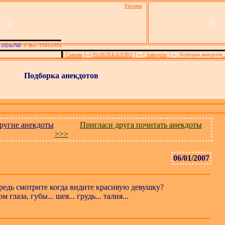
Реклама
1
 1024х768.
У Вас: 1344x1024
[
Главная
]
---
[
РАЗВЛЕКАЛОВО
]
---
[
Анекдоты
]
---
Подборка анекдотов
Подборка анекдотов
ругие анекдоты
Пригласи друга почитать анекдоты
>>>
06/01/2007
ередь смотрите когда видите красивую девушку?
 глаза, губы... шея... грудь... талия...