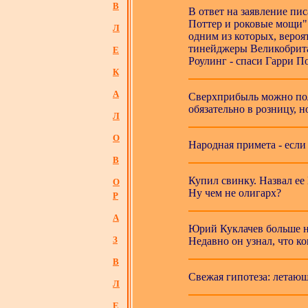
В
В ответ на заявление п
Поттер и роковые мощи" 
Л
одним из которых, вероят
тинейджеры Великобрита
Е
Роулинг - спаси Гарри П
К
А
Сверхприбыль можно пол
обязательно в розницу, н
Л
О
Народная примета - если 
В
Купил свинку. Назвал ее 
О
Ну чем не олигарх?
Р
А
Юрий Куклачев больше н
З
Недавно он узнал, что к
В
Свежая гипотеза: летающ
Л
Е