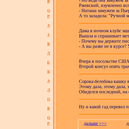
- Но ведь она замужем з
В
Ржевский, изумленно вс
- Наташа замужем за Пье
О
А то заладила: "Ручной м
Р
А
Дама в ночном клубе заш
З
Вышла и спрашивает мет
- Почему вы держите пис
В
- А вы разве не в курсе
Л
Вчера в посольстве США
Е
Второй консул опять тра
К
А
Сорока-белобока кашку в
Этому дала, этому дала, э
Л
Обиделся последний, на
О
Ну и какой гад перевел 
В
О
дальше
>>>
д
Р