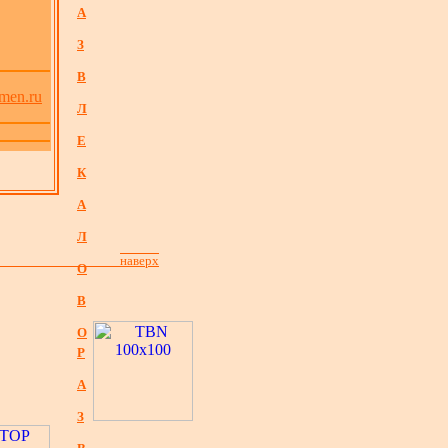
А
З
В
omen.ru
Л
Е
К
А
Л
наверх
О
В
О
Р
А
З