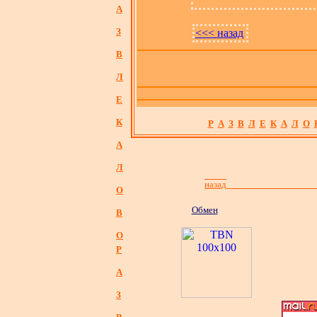
А
З
<<<
назад
В
Л
Е
К
Р
А
З
В
Л
Е
К
А
Л
О
А
Л
назад
О
Обмен
В
О
Р
А
З