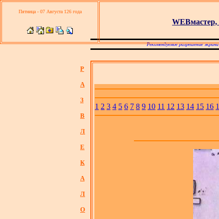
Пятница - 07 Августа 126 года
WEBмастер, 
Рекомендуемое разрешение экрана
Р
А
З
1
2
3
4
5
6
7
8
9
10
11
12
13
14
15
16
В
Л
Е
К
А
Л
О