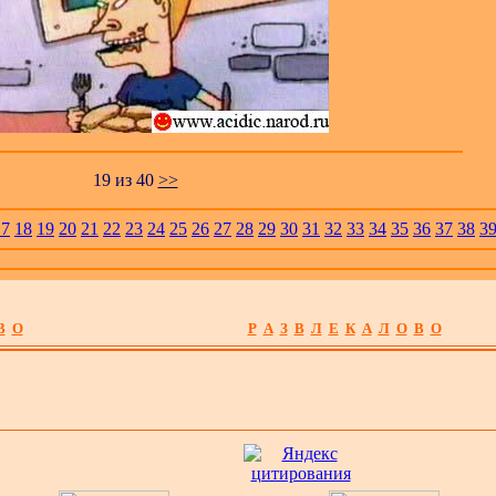
1
9
из
40
>>
17
18
19
20
21
22
23
24
25
26
27
28
29
30
31
32
33
34
35
36
37
38
3
В
О
Р
А
З
В
Л
Е
К
А
Л
О
В
О