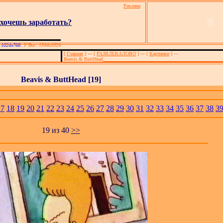
Реклама
хочешь заработать?
 1024х768.
У Вас: 1344x1024
[
Главная
]
---
[
РАЗВЛЕКАЛОВО
]
---
[
Картинки
] ---
Beavis & ButtHead
Beavis & ButtHead [
19
]
17
18
19
20
21
22
23
24
25
26
27
28
29
30
31
32
33
34
35
36
37
38
3
1
9
из
40
>>