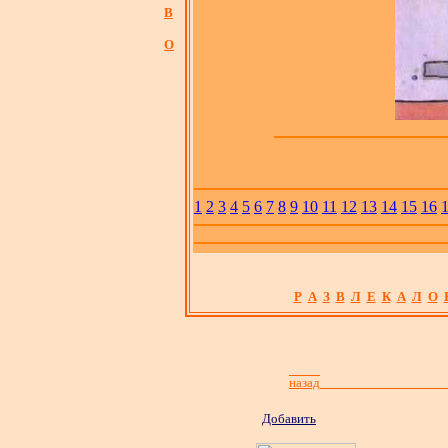
В
О
1
2
3
4
5
6
7
8
9
10
11
12
13
14
15
16
Р
А
З
В
Л
Е
К
А
Л
О
назад
Добавить